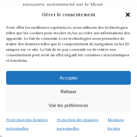
paysages, notamment sur le Mont
Agun. Le temple que nous visitons est
Gérer le consentement
un de mes préférés. L’édifice composé
Pour offrir les meilleures expériences, nous utilisons des technologies
de trois
meru
se reflète dans les eaux
telles que les cookies pour stocker et/ou accéder aux informations des
du Lac Bratan. Il est très
appareils. Le fait de consentir à ces technologies nous permettra de
traiter des données telles que le comportement de navigation ou les ID
photogénique.
uniques sur ce site. Le fait de ne pas consentir ou de retirer son
consentement peut avoir un effet négatif sur certaines caractéristiques
et fonctions.
Accepter
Refuser
Voir les préférences
Protection des données
Protection des données
Mentions
personnelles
personnelles
légales