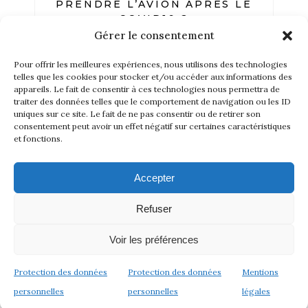
PRENDRE L’AVION APRÈS LE
COVID19 ?
Gérer le consentement
VOYAGES DIVERS
Pour offrir les meilleures expériences, nous utilisons des technologies
Le 15 juin 2020, nous l'avons fait
telles que les cookies pour stocker et/ou accéder aux informations des
pour vous. Un expérience
appareils. Le fait de consentir à ces technologies nous permettra de
traiter des données telles que le comportement de navigation ou les ID
particulière qui nous donne envie
uniques sur ce site. Le fait de ne pas consentir ou de retirer son
de croire en demain. Non, le
consentement peut avoir un effet négatif sur certaines caractéristiques
et fonctions.
tourisme n'est pas mort !
Accepter
Refuser
Voir les préférences
Protection des données
Protection des données
Mentions
personnelles
personnelles
légales
LE CAP VERT, RANDONNÉE EN