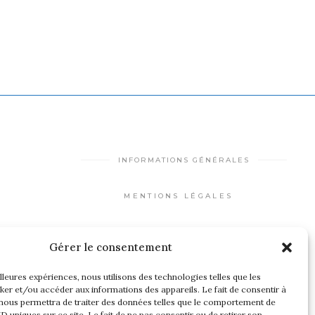
INFORMATIONS GÉNÉRALES
MENTIONS LÉGALES
PLAN DU SITE
Gérer le consentement
PROTECTION DES DONNÉES
illeures expériences, nous utilisons des technologies telles que les
PERSONNELLES
ker et/ou accéder aux informations des appareils. Le fait de consentir à
nous permettra de traiter des données telles que le comportement de
ID uniques sur ce site. Le fait de ne pas consentir ou de retirer son