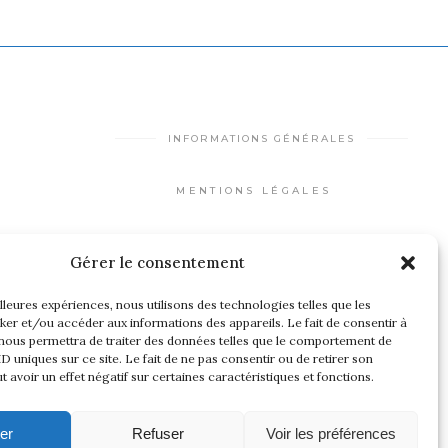
INFORMATIONS GÉNÉRALES
MENTIONS LÉGALES
PLAN DU SITE
Gérer le consentement
PROTECTION DES DONNÉES
illeures expériences, nous utilisons des technologies telles que les
PERSONNELLES
ker et/ou accéder aux informations des appareils. Le fait de consentir à
nous permettra de traiter des données telles que le comportement de
ID uniques sur ce site. Le fait de ne pas consentir ou de retirer son
avoir un effet négatif sur certaines caractéristiques et fonctions.
er
Refuser
Voir les préférences